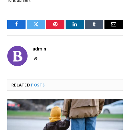
funktioniert.
Facebook
Twitter
Pinterest
LinkedIn
Tumblr
Email
admin
Website
RELATED
POSTS