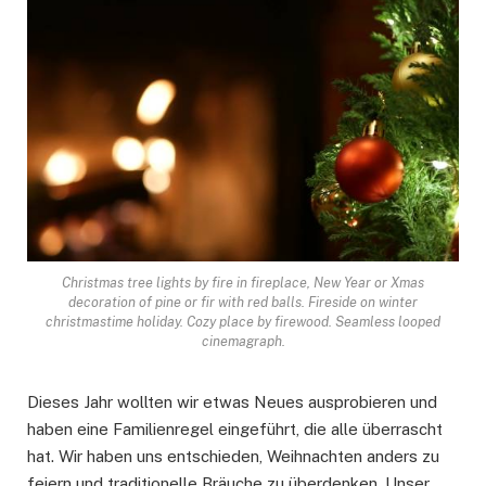
Christmas tree lights by fire in fireplace, New Year or Xmas
decoration of pine or fir with red balls. Fireside on winter
christmastime holiday. Cozy place by firewood. Seamless looped
cinemagraph.
Dieses Jahr wollten wir etwas Neues ausprobieren und
haben eine Familienregel eingeführt, die alle überrascht
hat. Wir haben uns entschieden, Weihnachten anders zu
feiern und traditionelle Bräuche zu überdenken. Unser