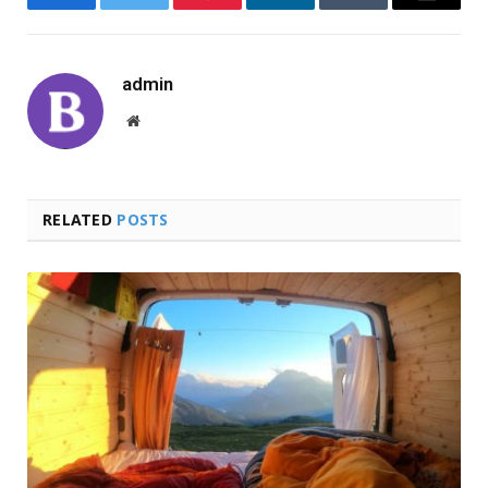
Facebook
Twitter
Pinterest
LinkedIn
Tumblr
Email
admin
Website
RELATED
POSTS