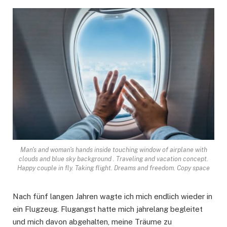
Man's and woman's hands inside touching window of airplane with
clouds and blue sky background . Traveling and vacation concept.
Happy couple in fly. Taking flight. Dreams and freedom. Copy space
Nach fünf langen Jahren wagte ich mich endlich wieder in
ein Flugzeug. Flugangst hatte mich jahrelang begleitet
und mich davon abgehalten, meine Träume zu