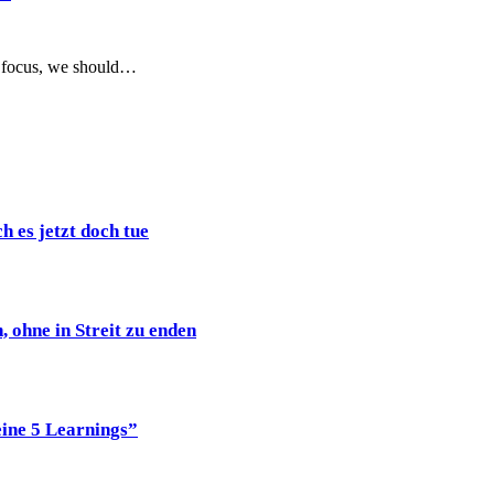
t focus, we should…
h es jetzt doch tue
 ohne in Streit zu enden
eine 5 Learnings”