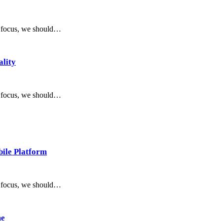
t focus, we should…
ality
t focus, we should…
ile Platform
t focus, we should…
me