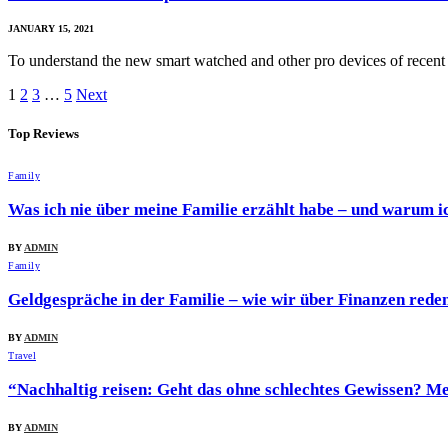
JANUARY 15, 2021
To understand the new smart watched and other pro devices of recen
1
2
3
…
5
Next
Top Reviews
Family
Was ich nie über meine Familie erzählt habe – und warum ic
BY
ADMIN
Family
Geldgespräche in der Familie – wie wir über Finanzen reden,
BY
ADMIN
Travel
“Nachhaltig reisen: Geht das ohne schlechtes Gewissen? M
BY
ADMIN