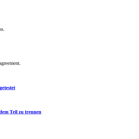
ss.
agreement.
getestet
edem Teil zu trennen