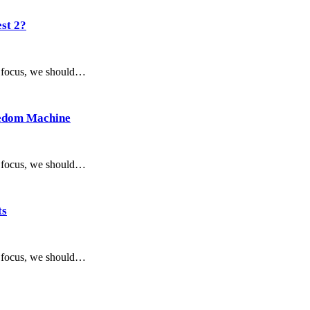
st 2?
t focus, we should…
redom Machine
t focus, we should…
ts
t focus, we should…